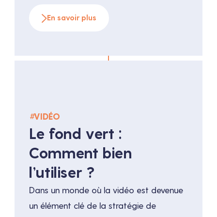
scénarios à la post-production, en
En savoir plus
passant par la réalisation, l’IA offre des
possibilités infinies pour améliorer
l’efficacité et la créativité. Cet article
explore les applications innovantes de l’IA
dans la production audiovisuelle et les
avantages qu’elle […]
#
VIDÉO
Le fond vert :
Comment bien
l’utiliser ?
Dans un monde où la vidéo est devenue
un élément clé de la stratégie de