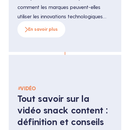
comment les marques peuvent-elles
utiliser les innovations technologiques
pour se démarquer ? Parmi les avancées
En savoir plus
récentes, le tournage avec drone FPV
(First Person View) émerge comme une
solution révolutionnaire, offrant des
perspectives visuelles jusqu’alors
inaccessibles. Mais qu’est-ce qui rend le
drone FPV si unique […]
#
VIDÉO
Tout savoir sur la
vidéo snack content :
définition et conseils