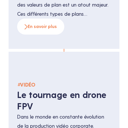
des valeurs de plan est un atout majeur.
Ces différents types de plans
permettent de créer une narration
En savoir plus
visuelle puissante, d’améliorer
l’engagement et de renforcer l’identité
de la marque. Comprendre et utiliser
efficacement ces techniques peut faire
toute la différence dans les campagnes
de communication. […]
#
VIDÉO
Le tournage en drone
FPV
Dans le monde en constante évolution
de la production vidéo corporate,