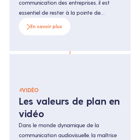
communication des entreprises, il est
essentiel de rester à la pointe de
l’innovation pour capter l’attention de
En savoir plus
votre audience. Le fond vert est une
technique de plus en plus utilisée pour
créer des vidéos visuellement
captivantes et flexibles. Mais qu’est-ce
[…]
#
VIDÉO
Les valeurs de plan en
vidéo
Dans le monde dynamique de la
communication audiovisuelle, la maîtrise