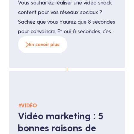
Vous souhaitez réaliser une vidéo snack
content pour vos réseaux sociaux ?
Sachez que vous n’aurez que 8 secondes
pour convaincre. Et oui, 8 secondes, c’est
le temps d’attention moyen des
En savoir plus
utilisateurs sur internet, conséquence du
“scrolling” sur les réseaux sociaux. Mieux
vaut donc savoir comment s’y prendre
pour réaliser une vidéo snack content
courte […]
#
VIDÉO
Vidéo marketing : 5
bonnes raisons de