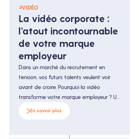
#
VIDÉO
La vidéo corporate :
l’atout incontournable
de votre marque
employeur
Dans un marché du recrutement en
tension, vos futurs talents veulent voir
avant de croire. Pourquoi la vidéo
transforme votre marque employeur ? Un
contexte de recrutement
En savoir plus
bouleverséRecruter en 2025 n’a plus rien
à voir avec les pratiques d’il y a quelques
années. Les rapports de force se sont