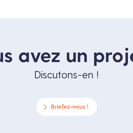
s avez un proj
Discutons-en !
Briefez-nous !