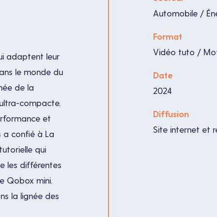
Automobile / Én
Format
Vidéo tuto / Mo
ui adaptent leur
dans le monde du
Date
 née de la
2024
ultra-compacte,
Diffusion
performance et
Site internet et
 a confié à La
utorielle qui
 les différentes
e Qobox mini.
s la lignée des