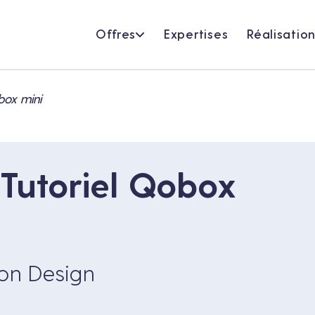
Offres
Expertises
Réalisatio
box mini
 Tutoriel Qobox
ion Design