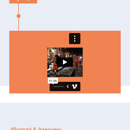
#
Portrait & Interview